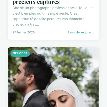
précieux capturés
Choisir un photographe professionnel à Toulouse,
c'est bien plus qu'un simple geste. C'est
l'opportunité de faire perdurer vos moments
précieux à trav...
27 février 2025
3 min de lecture →
SERVICES