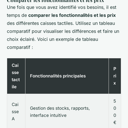
Une fois que vous avez identifié vos besoins, il est
temps de
comparer les fonctionnalités et les prix
des différentes caisses tactiles. Utilisez un tableau
comparatif pour visualiser les différences et faire un
choix éclairé. Voici un exemple de tableau
comparatif :
Cai
P
sse
Fonctionnalités principales
ri
tact
x
ile
5
Cai
Gestion des stocks, rapports,
0
sse
interface intuitive
0
A
€