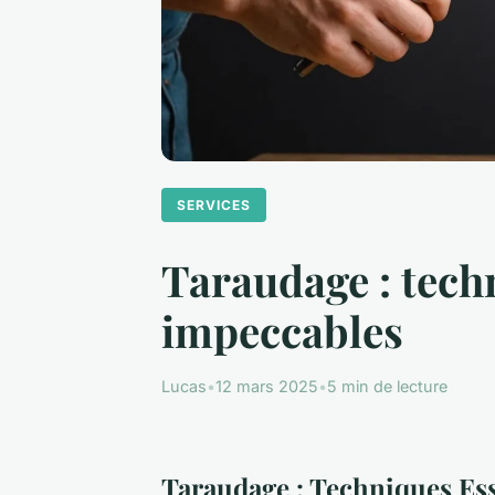
SERVICES
Taraudage : techn
impeccables
Lucas
•
12 mars 2025
•
5 min de lecture
Taraudage : Techniques Ess