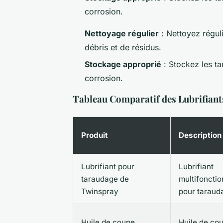
corrosion.
Nettoyage régulier
: Nettoyez régul
débris et de résidus.
Stockage approprié
: Stockez les ta
corrosion.
Tableau Comparatif des Lubrifian
Produit
Description
Lubrifiant pour
Lubrifiant
taraudage de
multifonctio
Twinspray
pour taraud
Huile de coupe
Huile de co