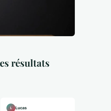
es résultats
Lucas
L