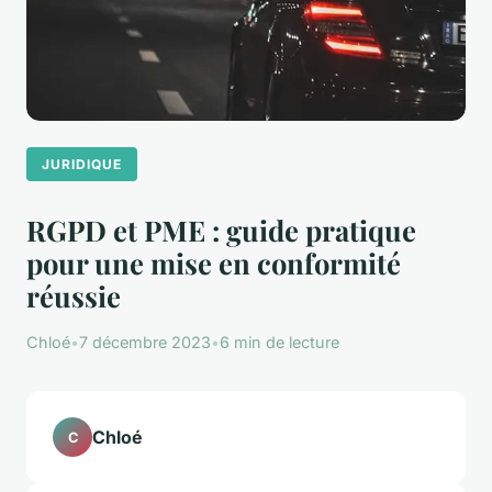
JURIDIQUE
RGPD et PME : guide pratique
pour une mise en conformité
réussie
Chloé
•
7 décembre 2023
•
6 min de lecture
Chloé
C