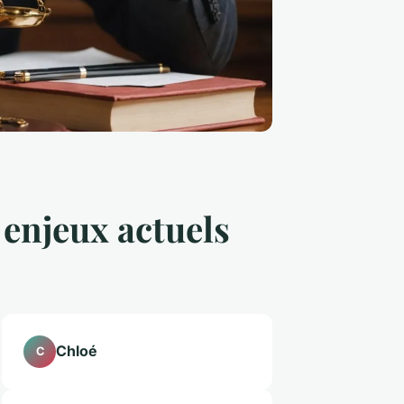
 enjeux actuels
Chloé
C