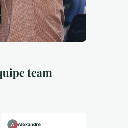
équipe team
Alexandre
A