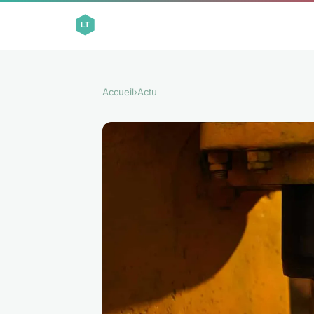
Accueil
›
Actu