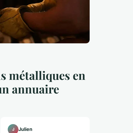
ns métalliques en
 un annuaire
Julien
J